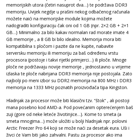
memorijskih utora (četiri nasuprot dva…) te podržava DDR3
memoriju. Uvijek negdje u prašini nekog odbačenog računala
možete naići na memorijske module kojima možete
nadograditi konfiguraciju čak oni od 1 GB (npr. 2×2 GB + 2×1
GB…) Minimalno za bilo kakav normalan rad morate imate 4
GB memorije , a 8 GB bi bilo idealno. Memorija mora biti
kompatibilna s pločom i pazite da ne kupite, nabavite
serversku memoriju ili memoriju za baš određenu vrstu
procesora (postoje i takvi rijetki primjerci…) ili ploče. Mnoge
ploče ne podržavaju novije memorije , jednostavno u vrijeme
izlaska te ploče nabrijana DDR3 memorija nije postojala. Zato
najbolji po meni izbor su DDR2 memorija na 800 MHz i DDR3
memorija na 1333 MHz poznatih proizvođača tipa Kingston.
Hladnjak za procesor može biti klasični tzv. “štok“ , ali postoji
mana posebno kod AMD-a. Pod povećanim opterećenjem baš
zuji (gore od neke leteće životinjice…). Kome to smeta (a
smeta mnogima…) može uložiti u bolji hladnjak npr. polovni
Arctic Freezer Pro 64 koji se može naći za desetak eura. Uši i
živci će Vam biti jako zahvalni. Pastu za procesor ako ima