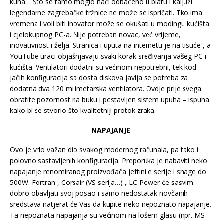
kuna… Što se tamo moglo naći odbačeno u blatu i kaljuži
legendarne zagrebačke tržnice ne može se ispričati. Tko ima
vremena i voli biti inovator može se okušati u modingu kućišta
i cjelokupnog PC-a. Nije potreban novac, već vrijeme,
inovativnost i želja. Stranica i uputa na internetu je na tisuće , a
YouTube uraci objašnjavaju svaki korak sređivanja vašeg PC i
kućišta. Ventilatori dodatni su većinom nepotrebni, tek kod
jačih konfiguracija sa dosta diskova javlja se potreba za
dodatna dva 120 milimetarska ventilatora. Ovdje prije svega
obratite pozornost na buku i postavljen sistem upuha – ispuha
kako bi se stvorio što kvalitetniji protok zraka.
NAPAJANJE
Ovo je vrlo važan dio svakog modernog računala, pa tako i
polovno sastavljenih konfiguracija. Preporuka je nabaviti neko
napajanje renomiranog proizvođača jeftinije serije i snage do
500W. Fortran , Corsair (VS serija…) , LC Power će sasvim
dobro obavljati svoj posao i samo nedostatak novčanih
sredstava natjerat će Vas da kupite neko nepoznato napajanje.
Ta nepoznata napajanja su većinom na lošem glasu (npr. MS