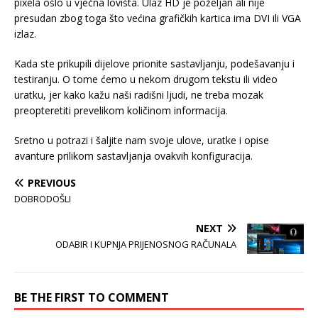
pixela ošlo u vječna lovišta. Ulaz HD je poželjan ali nije
presudan zbog toga što većina grafičkih kartica ima DVI ili VGA
izlaz.
Kada ste prikupili dijelove prionite sastavljanju, podešavanju i
testiranju. O tome ćemo u nekom drugom tekstu ili video
uratku, jer kako kažu naši radišni ljudi, ne treba mozak
preopteretiti prevelikom količinom informacija.
Sretno u potrazi i šaljite nam svoje ulove, uratke i opise
avanture prilikom sastavljanja ovakvih konfiguracija.
PREVIOUS
DOBRODOŠLI
NEXT
ODABIR I KUPNJA PRIJENOSNOG RAČUNALA
BE THE FIRST TO COMMENT