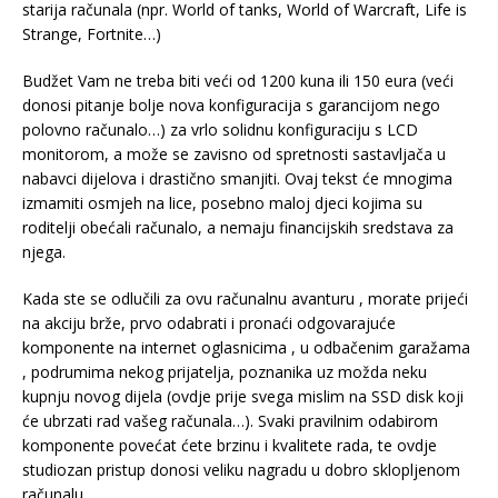
starija računala (npr. World of tanks, World of Warcraft, Life is
Strange, Fortnite…)
Budžet Vam ne treba biti veći od 1200 kuna ili 150 eura (veći
donosi pitanje bolje nova konfiguracija s garancijom nego
polovno računalo…) za vrlo solidnu konfiguraciju s LCD
monitorom, a može se zavisno od spretnosti sastavljača u
nabavci dijelova i drastično smanjiti. Ovaj tekst će mnogima
izmamiti osmjeh na lice, posebno maloj djeci kojima su
roditelji obećali računalo, a nemaju financijskih sredstava za
njega.
Kada ste se odlučili za ovu računalnu avanturu , morate prijeći
na akciju brže, prvo odabrati i pronaći odgovarajuće
komponente na internet oglasnicima , u odbačenim garažama
, podrumima nekog prijatelja, poznanika uz možda neku
kupnju novog dijela (ovdje prije svega mislim na SSD disk koji
će ubrzati rad vašeg računala…). Svaki pravilnim odabirom
komponente povećat ćete brzinu i kvalitete rada, te ovdje
studiozan pristup donosi veliku nagradu u dobro sklopljenom
računalu.