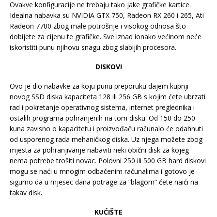
Ovakve konfiguracije ne trebaju tako jake grafičke kartice.
Idealna nabavka su NVIDIA GTX 750, Radeon RX 260 i 265, Ati
Radeon 7700 zbog male potrošnje i visokog odnosa što
dobijete za cijenu te grafičke. Sve iznad ionako većinom neće
iskoristiti punu njihovu snagu zbog slabijih procesora.
DISKOVI
Ovo je dio nabavke za koju punu preporuku dajem kupnji
novog SSD diska kapaciteta 128 ili 256 GB s kojim ćete ubrzati
rad i pokretanje operativnog sistema, internet preglednika i
ostalih programa pohranjenih na tom disku. Od 150 do 250
kuna zavisno o kapacitetu i proizvođaču računalo će odahnuti
od usporenog rada mehaničkog diska. Uz njega možete zbog
mjesta za pohranjivanje nabaviti neki obični disk za kojeg
nema potrebe trošiti novac. Polovni 250 ili 500 GB hard diskovi
mogu se naći u mnogim odbačenim računalima i gotovo je
sigurno da u mjesec dana potrage za “blagom“ ćete naići na
takav disk.
KUĆIŠTE