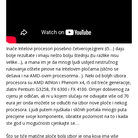
Inače Intelovi procesori posebno četverojezgreni (i5…) daju
bolje rezultate i imaju nešto bolju štednju (tu razlike nisu
velike…), a mana im je da mnogi ljudi uslijed nestručnog
rukovanja oštete pinove na Intelovim pločama (slično se
dešava i na AMD-ovim procesorima…). Neki od boljih izbora
procesora su AMD Athlon i Phenom x4, i5 od treće generacije,
zlatni Pentium G3258, FX 6300 i FX 4100. Omjer dobivenog za
cijenu je odličan, ali ni u kojem slučaju ne odvajate više od 70
eura jer onda možete se odlučiti na izbor nove ploče i nekog
procesora. Ljudi putem njuškala i sličnih portala mnogo puta
precijene svoje komponente, obratite pozornost na to i kada
ste god u mogućnosti cjenkajte se….
Što se tiče matične ploče bolji izbor je ona koja ima više