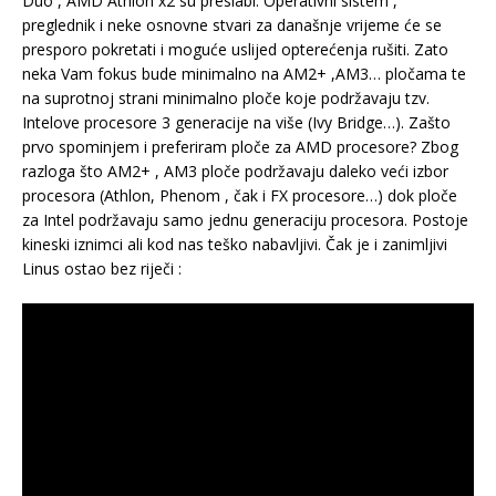
Duo , AMD Athlon x2 su preslabi. Operativni sistem ,
preglednik i neke osnovne stvari za današnje vrijeme će se
presporo pokretati i moguće uslijed opterećenja rušiti. Zato
neka Vam fokus bude minimalno na AM2+ ,AM3… pločama te
na suprotnoj strani minimalno ploče koje podržavaju tzv.
Intelove procesore 3 generacije na više (Ivy Bridge…). Zašto
prvo spominjem i preferiram ploče za AMD procesore? Zbog
razloga što AM2+ , AM3 ploče podržavaju daleko veći izbor
procesora (Athlon, Phenom , čak i FX procesore…) dok ploče
za Intel podržavaju samo jednu generaciju procesora. Postoje
kineski iznimci ali kod nas teško nabavljivi. Čak je i zanimljivi
Linus ostao bez riječi :