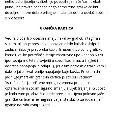
netko od prijatelja kvalitetniju posudite je neće Vam trebati
puno , ne pravite čobanac nego samo zrno graška će biti
dovoljno da sve dobro prilegne i hladnjak dobro odvlači toplinu
s procesora.
GRAFIČKA KARTICA
Većina ploča ili procesora imaju nekakav grafički integrirani
sistem, ali on je preslab za obavljanje bilo kakvih ozbiljnijih
zadaća. Zato je preporuka kupiti ili nabaviti polovnu grafičku
karticu. Velike potrošače struje zaboravite tipa Radeon 6970
(potrošnju možete provjeriti u specifikacijama, a i izgled i
dodatna napajanja ih odaju…), jer osim potrošnje traže Vam i
daleko jače i kvalitetnije napajanje koje košta. Problem tih
jačih „gejmerskih“ grafičkih kartica je što su i većinom
“istrošene“ , tj. korištene mnogo vremena pod punim
opterećenjem što im sigurno smanjuje vijek trajanja. Glupost
je kada Vam prodavači odrede previsoku cijenu polovne jače
grafičke kartice, a ne naglase da je ista služila za rudarenje i
igranje najzahtjevnijih igara.