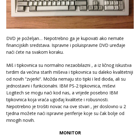
DVD je poželjan… Nepotrebno ga je kupovati ako nemate
financijskih sredstava. Ispravne i poluispravne DVD uređaje
naći ćete na svakom koraku.
Miš i tipkovnica su normalno nezaobilazni , a iz ličnog iskustva
tvrdim da većina starih miševa i tipkovnica su daleko kvalitetniji
od novih “zvjerki“. Možda nemaju sto tipki i led dioda, ali su
jednostavni i funkcionalni. IBM PS-2 tipkovnica, miševi
Logitech se mogu naći kod nas, a vrijede posebno IBM
tipkovnica koja vraća ugođaj kvalitete i robusnosti.
Nepotrebno je trošiti novac na ove stvari , jer doslovno u 2
tjedna možete naći ispravne periferije koje su čak bolje od
mnogih novih.
MONITOR