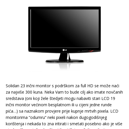
Solidan 23 inčni monitor s podrškom za full HD se može naći
za najviše 300 kuna. Neka Vam to bude cilj ako imate novčanih
sredstava (oni koji žele štedjeti mogu nabaviti stari LCD 19
inčni monitor većinom besplatnom ili u cijeni jedne runde
pića…) sa naznakom provjere prije kupnje mrtvih pixela. LCD
monitorima “odumru“ neki pixeli nakon dugogodišnjeg
korištenja i nekada to zna iritirati i smetati posebno ako je više