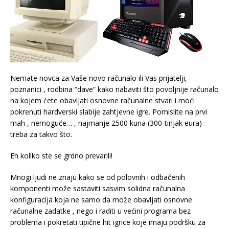
Nemate novca za Vaše novo računalo ili Vas prijatelji,
poznanici , rodbina “dave“ kako nabaviti što povoljnije računalo
na kojem ćete obavljati osnovne računalne stvari i moći
pokrenuti hardverski slabije zahtjevne igre. Pomislite na prvi
mah , nemoguće… , najmanje 2500 kuna (300-tinjak eura)
treba za takvo što.
Eh koliko ste se grdno prevarili!
Mnogi ljudi ne znaju kako se od polovnih i odbačenih
komponenti može sastaviti sasvim solidna računalna
konfiguracija koja ne samo da može obavljati osnovne
računalne zadatke , nego i raditi u većini programa bez
problema i pokretati tipične hit igrice koje imaju podršku za