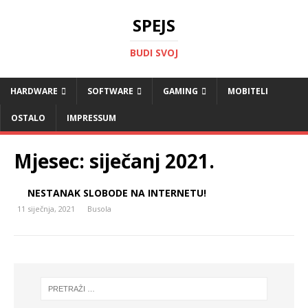
SPEJS
BUDI SVOJ
HARDWARE
SOFTWARE
GAMING
MOBITELI
OSTALO
IMPRESSUM
Mjesec:
siječanj 2021.
NESTANAK SLOBODE NA INTERNETU!
11 siječnja, 2021
Busola