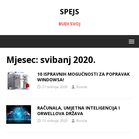
SPEJS
BUDI SVOJ
Mjesec:
svibanj 2020.
10 ISPRAVNIH MOGUĆNOSTI ZA POPRAVAK
WINDOWSA!
27 svibnja, 2020
Busola
RAČUNALA, UMJETNA INTELIGENCIJA I
ORWELLOVA DRŽAVA
12 svibnja, 2020
Busola