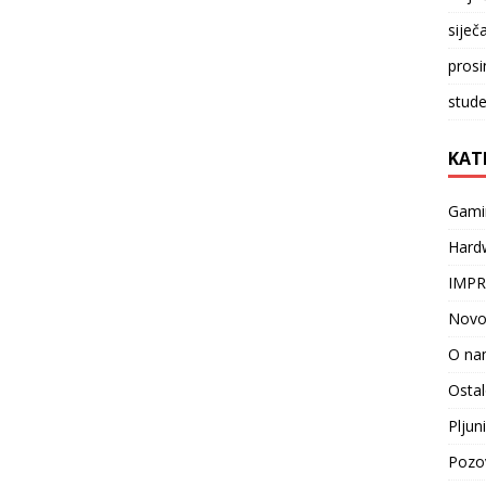
siječ
prosi
stude
KAT
Gami
Hard
IMP
Novo
O na
Osta
Pljun
Pozo