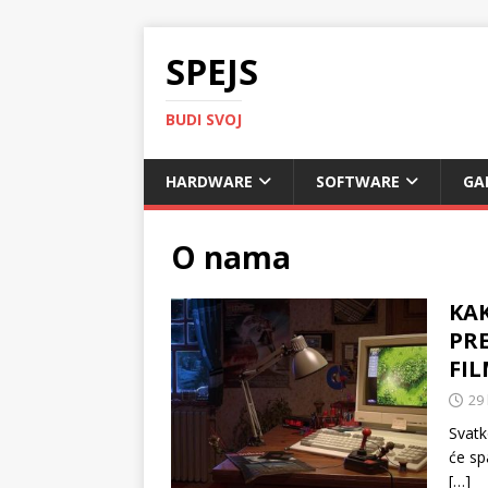
SPEJS
BUDI SVOJ
HARDWARE
SOFTWARE
GA
O nama
KAK
PRE
FIL
29 
Svatk
će sp
[…]