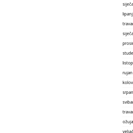
siječ
lipan
trava
siječ
prosi
stude
listo
rujan
kolo
srpan
sviba
trava
ožuj
velja