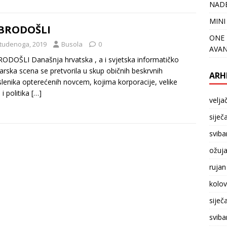
NADE
MINI
BRODOŠLI
ONE 
studenoga, 2019
Busola
0
AVAN
DOŠLI Današnja hrvatska , a i svjetska informatičko
arska scena se pretvorila u skup običnih beskrvnih
ARH
lenika opterećenih novcem, kojima korporacije, velike
 i politika
[…]
velja
siječ
sviba
ožuj
rujan
kolo
siječ
sviba