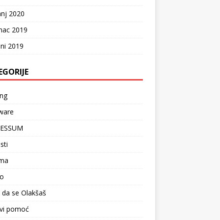
anj 2020
nac 2019
ni 2019
EGORIJE
ng
ware
RESSUM
sti
ma
lo
i da se Olakšaš
vi pomoć