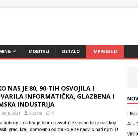
MING
MOBITELI
OSTALO
IMPRESSUM
O NAS JE 80, 90-TIH OSVOJILA I
VARILA INFORMATIČKA, GLAZBENA I
NOV
MSKA INDUSTRIJA
lipnja, 2021
Busola
0
LINU
o dobrog srca bar jednom u životu je sanjao biti junak koji
AI –
asiti grad, kraj, domovinu od zla koje se nadvilo nad njim! U
VINK