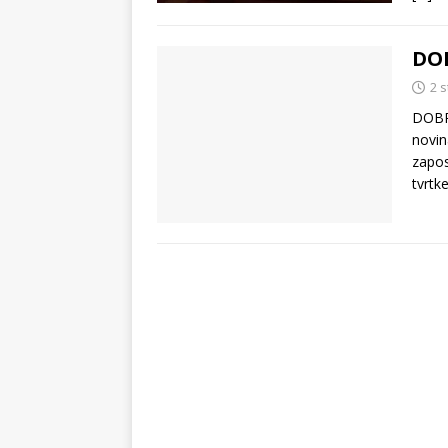
DO
2 
DOBRO
novin
zapos
tvrtke